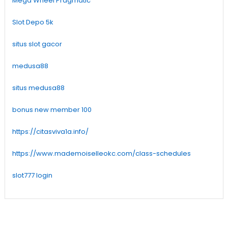
Mega Wheel Pragmatic
Slot Depo 5k
situs slot gacor
medusa88
situs medusa88
bonus new member 100
https://citasviva1a.info/
https://www.mademoiselleokc.com/class-schedules
slot777 login