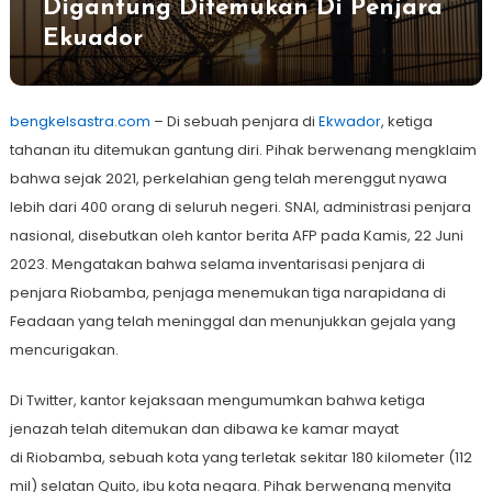
Digantung Ditemukan Di Penjara
Ekuador
bengkelsastra.com
– Di sebuah penjara di
Ekwador
, ketiga
tahanan itu ditemukan gantung diri. Pihak berwenang mengklaim
bahwa sejak 2021, perkelahian geng telah merenggut nyawa
lebih dari 400 orang di seluruh negeri. SNAI, administrasi penjara
nasional, disebutkan oleh kantor berita AFP pada Kamis, 22 Juni
2023. Mengatakan bahwa selama inventarisasi penjara di
penjara Riobamba, penjaga menemukan tiga narapidana di
Feadaan yang telah meninggal dan menunjukkan gejala yang
mencurigakan.
Di Twitter, kantor kejaksaan mengumumkan bahwa ketiga
jenazah telah ditemukan dan dibawa ke kamar mayat
di Riobamba, sebuah kota yang terletak sekitar 180 kilometer (112
mil) selatan Quito, ibu kota negara. Pihak berwenang menyita