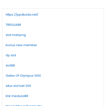
https://ppdbsda.net/
TRISULA88
slot mahjong
bonus new member
rtp slot
slot88
Gates Of Olympus 1000
situs slot bet 200
link medusa88