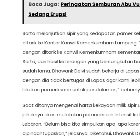
Baca Juga:
Peringatan Semburan Abu Vu
Sedang Erupsi
Sorta melanjutkan sipir yang kedapatan pamer ke
ditarik ke Kantor Kanwil Kemenkumham Lampung. “
dengan ditarik ke Kanwil Kemenkumham sementar
Sorta, dari hasil keterangan yang bersangkutan b
sudah lama. Dhawank Delvi sudah bekerja di Lapas 
dengan dia tidak bertugas di Lapas agar kami leb
lakukan pemeriksaan untuk pendalaman,” beberny
Saat ditanya mengenai harta kekayaan milik sipi
pihaknya akan melakukan pemeriksaan intensif ket
Lebaran. “Belum bisa kita simpulkan apa-apa kare
dipindahtugaskan,” jelasnya. Diketahui, Dhawank D