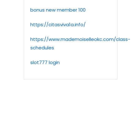
bonus new member 100
https://citasviva1a.info/
https://www.mademoiselleokc.com/class-
schedules
slot777 login