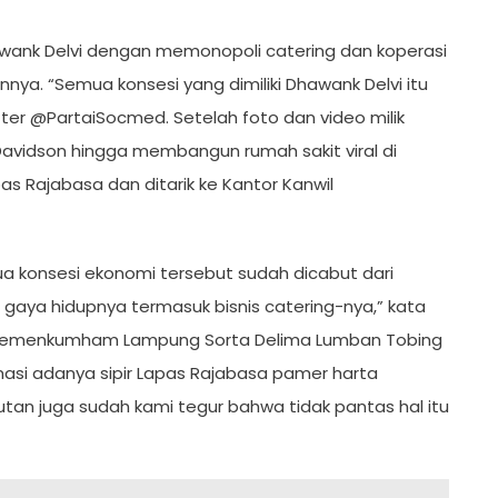
hawank Delvi dengan memonopoli catering dan koperasi
ya. “Semua konsesi yang dimiliki Dhawank Delvi itu
tter @PartaiSocmed. Setelah foto dan video milik
Davidson hingga membangun rumah sakit viral di
pas Rajabasa dan ditarik ke Kantor Kanwil
emua konsesi ekonomi tersebut sudah dicabut dari
 gaya hidupnya termasuk bisnis catering-nya,” kata
l) Kemenkumham Lampung Sorta Delima Lumban Tobing
si adanya sipir Lapas Rajabasa pamer harta
utan juga sudah kami tegur bahwa tidak pantas hal itu