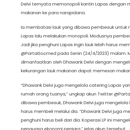
Delvi ternyata memonopoli kantin Lapas dengan
makanan ke para narapidana.
Ia membatasi lauk yang dibawa pembesuk untuk n
Lapas lalu melakukan monopoli. Modusnya pemb
Jadi jika penghuni Lapas ingin lauk lebih harus memb
@PartaiSocmed pada Senin (24/4/2023) malam. M
dimanfaatkan oleh Dhawank Delvi dengan mengelo
kekurangan lauk makanan dapat memesan makanan
“Dhawank Delvi juga mengelola catering Lapas yan
rumah orang tuanya,” ungkap akun Twitter @Par
dibawa pembesuk, Dhawank Delvi juga mengelola 
harus membeli melalui dia. “Dhawank Delvi juga 
penghuni harus beli dari dia. Koperasi LP ini menge
penguasa ekonomi penjara,” jelas akun tersebut.