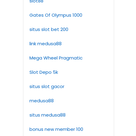
slot88
Gates Of Olympus 1000
situs slot bet 200
link medusa88
Mega Wheel Pragmatic
Slot Depo 5k
situs slot gacor
medusa88
situs medusa88
bonus new member 100