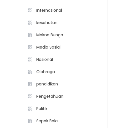
Internasional
kesehatan
Makna Bunga
Media Sosial
Nasional
Olahraga
pendidikan
Pengetahuan
Politik
Sepak Bola