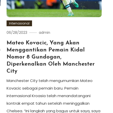
Internasional
06/28/2023
admin
Mateo Kovacic, Yang Akan
c
Menggantikan Pemain Kidal
Nomor 8 Gundogan,
Diperkenalkan Oleh Manchester
City
Manchester City telah mengumumkan Mateo
Kovacic sebagai pemain baru. Pemain
internasional Kroasia telah menandatangani
kontrak empat tahun setelah meninggalkan
Chelsea. “Ini langkah yang bagus untuk saya, saya