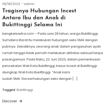
08/18/2023
admin
Tragisnya Hubungan Incest
Antara Ibu dan Anak di
Bukittinggi Selama Ini
bengkelsastra.com – Pada usia 28 tahun, warga Bukittinggi,
Sumatera Barat itu melakukan hubungan seks SMA dengan
putrinya. Sebaliknya, seorang anak dalam pengasuhan ayah
rumah tangga tidak pernah melakukan aktivitas seksual tanpa
pasangannya. Pada Rabu, 22 Juni 2023, dalam pemeriksaan
pencekalan Wali Kota Bukittinggi, kasus incest di Bukittinggi
diungkap Wali Kota Bukittinggi. “Anak kami
sudah SMA. Dia berhubungan seks dengan […]
Tagged
Bukittinggi
Discover