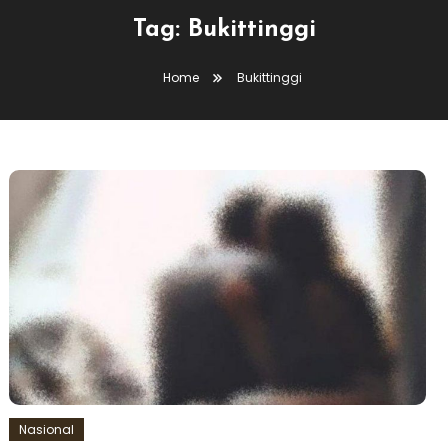
Tag:
Bukittinggi
Home
Bukittinggi
Nasional