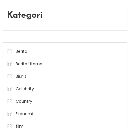
Kategori
Berita
Berita Utama
Bisnis
Celebrity
Country
Ekonomi
film