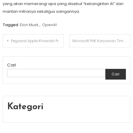
yang akan memerangi apa yang disebut “kebangkitan AI” dari
mantan mitranya sekaligus saingannya.
Tagged
Elon Musk
,
OpenAI
Navigasi
Pegawai Apple Khawatir Produk Headset MR Baru Akan Gagal
Microsoft PHK Karyawan Tim Pengawas Etik Artificial Intelligence
pos
Cari
Cari
Kategori