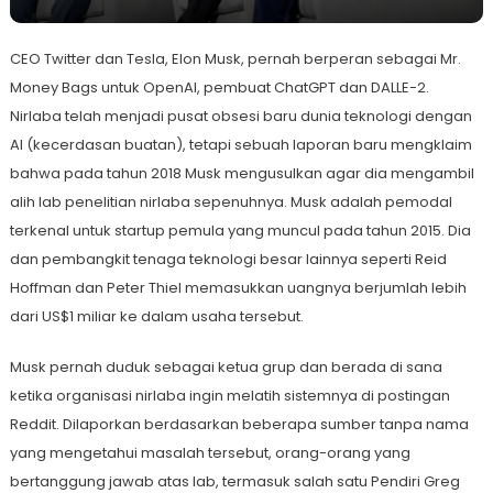
CEO Twitter dan Tesla, Elon Musk, pernah berperan sebagai Mr.
Money Bags untuk OpenAI, pembuat ChatGPT dan DALLE-2.
Nirlaba telah menjadi pusat obsesi baru dunia teknologi dengan
AI (kecerdasan buatan), tetapi sebuah laporan baru mengklaim
bahwa pada tahun 2018 Musk mengusulkan agar dia mengambil
alih lab penelitian nirlaba sepenuhnya. Musk adalah pemodal
terkenal untuk startup pemula yang muncul pada tahun 2015. Dia
dan pembangkit tenaga teknologi besar lainnya seperti Reid
Hoffman dan Peter Thiel memasukkan uangnya berjumlah lebih
dari US$1 miliar ke dalam usaha tersebut.
Musk pernah duduk sebagai ketua grup dan berada di sana
ketika organisasi nirlaba ingin melatih sistemnya di postingan
Reddit. Dilaporkan berdasarkan beberapa sumber tanpa nama
yang mengetahui masalah tersebut, orang-orang yang
bertanggung jawab atas lab, termasuk salah satu Pendiri Greg