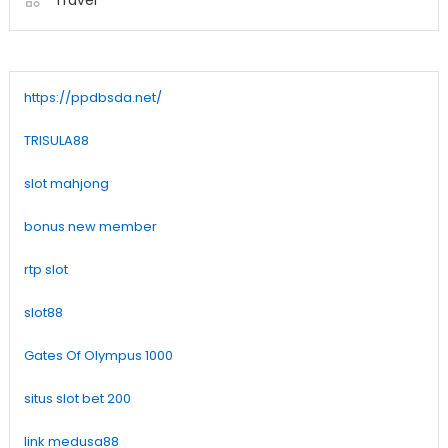
https://ppdbsda.net/
TRISULA88
slot mahjong
bonus new member
rtp slot
slot88
Gates Of Olympus 1000
situs slot bet 200
link medusa88