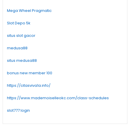
Mega Wheel Pragmatic
Slot Depo 5k
situs slot gacor
medusa88
situs medusa88
bonus new member 100
https://citasviva1a.info/
https://www.mademoiselleokc.com/class-schedules
slot777 login