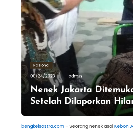
Nasional
08/24/2023
admin
Nenek Jakarta Ditemuk
Setelah Dilaporkan Hil
bengkelsastra.com
– Seorang nenek asal
Kebon J