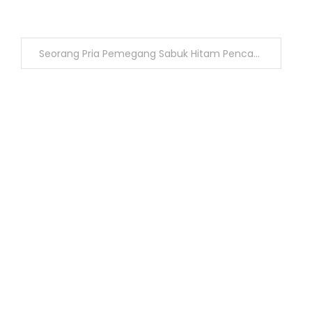
Seorang Pria Pemegang Sabuk Hitam Pencak Silat Melakukan Kdrt Terhadap Istrinya Yang Sudah Dinikahinya Selama 8 Tahun Di Bekasi