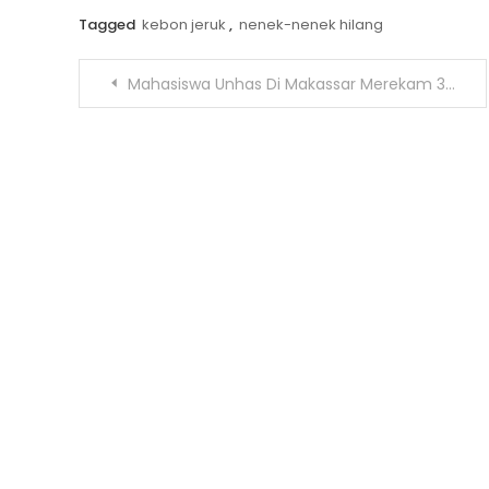
Tagged
kebon jeruk
,
nenek-nenek hilang
Navigasi
Mahasiswa Unhas Di Makassar Merekam 3 Perempuan di WC Dan Mengancamnya
pos