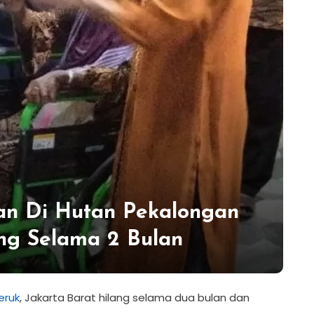
an Di Hutan Pekalongan
ang Selama 2 Bulan
eruk
, Jakarta Barat hilang selama dua bulan dan