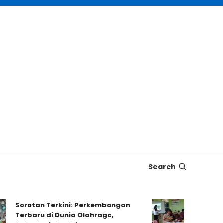
Search
Sorotan Terkini: Perkembangan
Dampak Kur
Terbaru di Dunia Olahraga,
Proyek terh