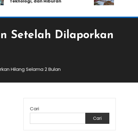
Teknologi, dan Hiburan
Kemampuan 
n Setelah Dilaporkan
rkan Hilang Selama 2 Bulan
Cari
Cari