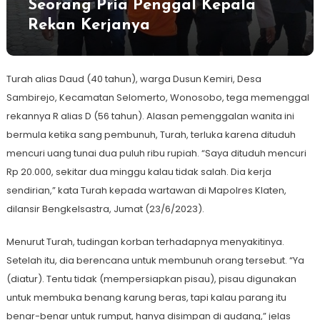
Seorang Pria Penggal Kepala
Rekan Kerjanya
Turah alias Daud (40 tahun), warga Dusun Kemiri, Desa
Sambirejo, Kecamatan Selomerto, Wonosobo, tega memenggal
rekannya R alias D (56 tahun). Alasan pemenggalan wanita ini
bermula ketika sang pembunuh, Turah, terluka karena dituduh
mencuri uang tunai dua puluh ribu rupiah. “Saya dituduh mencuri
Rp 20.000, sekitar dua minggu kalau tidak salah. Dia kerja
sendirian,” kata Turah kepada wartawan di Mapolres Klaten,
dilansir Bengkelsastra, Jumat (23/6/2023).
Menurut Turah, tudingan korban terhadapnya menyakitinya.
Setelah itu, dia berencana untuk membunuh orang tersebut. “Ya
(diatur). Tentu tidak (mempersiapkan pisau), pisau digunakan
untuk membuka benang karung beras, tapi kalau parang itu
benar-benar untuk rumput, hanya disimpan di gudang,” jelas