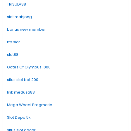
TRISULA88
slot mahjong
bonus new member
rtp slot
slot88
Gates Of Olympus 1000
situs slot bet 200
link medusa88
Mega Wheel Pragmatic
Slot Depo 5k
situs slot gacor