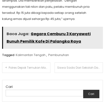
dirampas. Dia memberikan penjelasan. “Dengan
menggunakan tali nilon dan palu, pelaku membunuh pria
tersebut. Rp 15 juta dibagi kepada setiap orang setelah
kalung emas dijual seharga Rp 45 juta,” ujarnya.
Baca Juga:
Gegara Cemburu 3 Karyawati
Bunuh Pemilik Kafe Di Palangka Raya
Tagged
Kalimantan Tengah
,
Pembunuhan
Navigasi
Polres Depok Temukan Mayat Dengan Luka Tusuk Di Tengah Jalan
Siswa Sadis Dari Sekolah Dasar Dan Menengah Di Banten, Indonesia, Membunuh Seorang Pria Odgj Saat Dia Diikat Di Pohon
pos
Cari
Cari