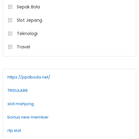
Sepak Bola
Slot Jepang
Teknologi
Travel
https://ppdbsda.net/
TRISULA88
slot mahjong
bonus new member
rtp slot