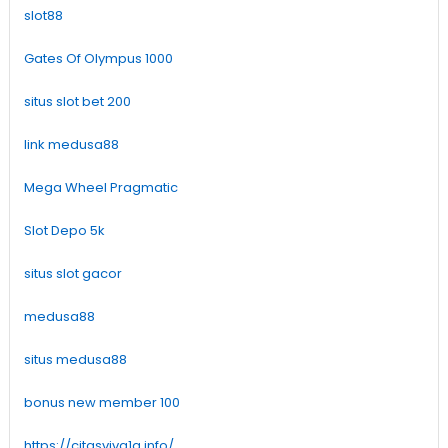
slot88
Gates Of Olympus 1000
situs slot bet 200
link medusa88
Mega Wheel Pragmatic
Slot Depo 5k
situs slot gacor
medusa88
situs medusa88
bonus new member 100
https://citasviva1a.info/