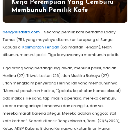
Kerja Perempuan Yang Cemburu
Membunuh Pemilik Kafe
bengkelsastra.com
– Seorang pemilik kafe bernama Lodoy
Tamus (75), yang mayatnya ditemukan terapung di Sungai
Kapuas di
Kalimantan Tengah
(Kalimantan Tengah), telah
dibunuh, menurut polisi. Tiga karyawannya membunuh pria itu.
Tiga orang yang bertanggung jawab, menurut polisi, adalah
Herlina (27), Triwati Lestari (26), dan Mustika Rahayu (27).
Erlan mengklaim penyerang Herlina lah yang membunuhnya.
“Menurut penuturan Herlina, “(pelaku kejahatan homoseksual)
ada indikasi ke sana, tapi masih diperiksa; mereka cemburu
karena menganiaya temannya dan orang itu, dan ya,
mereka marah karena ditegur. Mereka adalah anggota staf
kafe korban”. Seperti dilansir Bengkelsastra, Rabu (21/6/2023),
Ketua AKBP Kalteng Bidang Kemasyarakatan Erlan Munaji