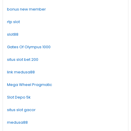
bonus new member
rtp slot
slot88
Gates Of Olympus 1000
situs slot bet 200
link medusa88
Mega Wheel Pragmatic
Slot Depo 5k
situs slot gacor
medusa88