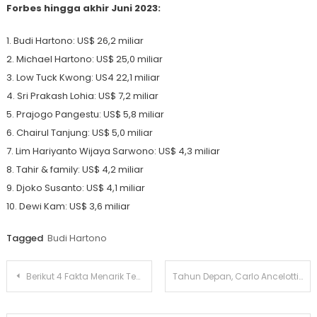
Forbes hingga akhir Juni 2023:
1. Budi Hartono: US$ 26,2 miliar
2. Michael Hartono: US$ 25,0 miliar
3. Low Tuck Kwong: US4 22,1 miliar
4. Sri Prakash Lohia: US$ 7,2 miliar
5. Prajogo Pangestu: US$ 5,8 miliar
6. Chairul Tanjung: US$ 5,0 miliar
7. Lim Hariyanto Wijaya Sarwono: US$ 4,3 miliar
8. Tahir & family: US$ 4,2 miliar
9. Djoko Susanto: US$ 4,1 miliar
10. Dewi Kam: US$ 3,6 miliar
Tagged
Budi Hartono
Navigasi
Berikut 4 Fakta Menarik Tentang Keanu Reeves
Tahun Depan, Carlo Ancelotti Bersiap Melatih Tim Samba
pos