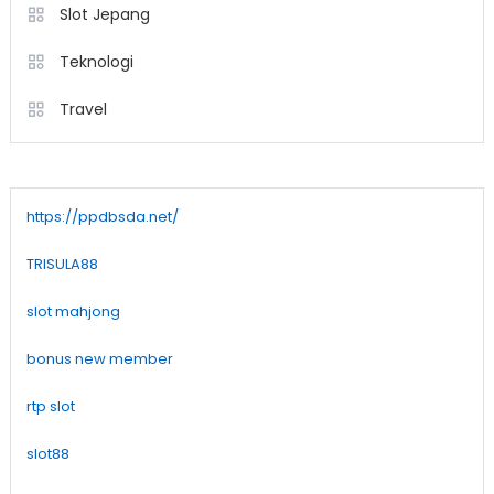
Slot Jepang
Teknologi
Travel
https://ppdbsda.net/
TRISULA88
slot mahjong
bonus new member
rtp slot
slot88