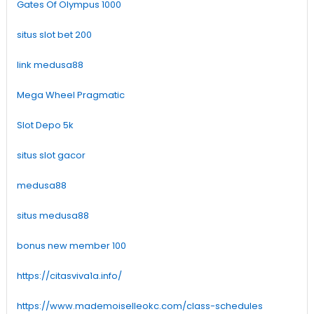
Gates Of Olympus 1000
situs slot bet 200
link medusa88
Mega Wheel Pragmatic
Slot Depo 5k
situs slot gacor
medusa88
situs medusa88
bonus new member 100
https://citasviva1a.info/
https://www.mademoiselleokc.com/class-schedules