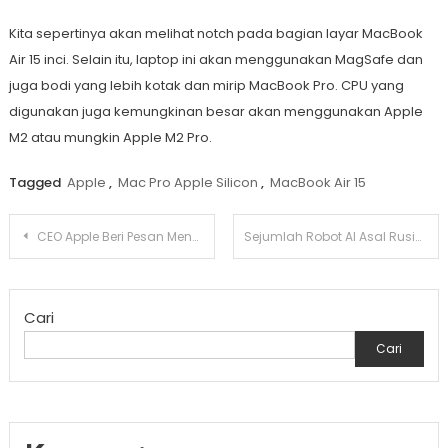
Kita sepertinya akan melihat notch pada bagian layar MacBook
Air 15 inci. Selain itu, laptop ini akan menggunakan MagSafe dan
juga bodi yang lebih kotak dan mirip MacBook Pro. CPU yang
digunakan juga kemungkinan besar akan menggunakan Apple
M2 atau mungkin Apple M2 Pro.
Tagged
Apple
,
Mac Pro Apple Silicon
,
MacBook Air 15
Navigasi
CEO Apple Beri Pesan Menohok Bagi Pengguna iPhone
Sejumlah Robot AI Asal Rusia Dengan Kemampuan Luar Biasa
pos
Cari
Cari