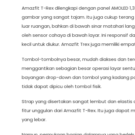
Amazfit T-Rex dilengkapi dengan panel AMOLED 1,3 i
gambar yang sangat tajam. Itu juga cukup teran
luar ruangan, bahkan di bawah sinar matahari la
oleh sensor cahaya di bawah layar. Ini responsif d
kecil untuk diukur. Amazfit Trex juga memiliki empa
Tombol-tombolnya besar, mudah diakses dan teras
menggantikan sebagian besar operasi layar sentu
bayangan drop-down dan tombol yang kadang posi
tidak dapat dipicu oleh tombol fisik.
Strap yang disertakan sangat lembut dan elastis d
fitur unggulan dari Amazfit T-Rex. Itu juga dapa
yang lebar.
Namun, permukaan bagian dalamnya yang berlek