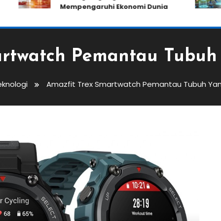
Mempengaruhi Ekonomi Dunia
artwatch Pemantau Tubuh
eknologi
Amazfit Trex Smartwatch Pemantau Tubuh Yan