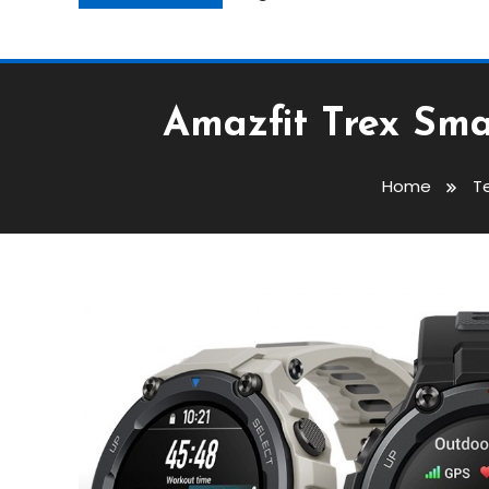
Amazfit Trex Sm
Home
T