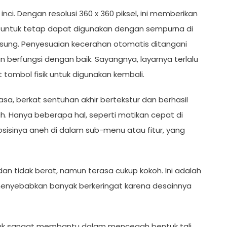
nci. Dengan resolusi 360 x 360 piksel, ini memberikan
g untuk tetap dapat digunakan dengan sempurna di
ngsung. Penyesuaian kecerahan otomatis ditangani
an berfungsi dengan baik. Sayangnya, layarnya terlalu
t tombol fisik untuk digunakan kembali.
a, berkat sentuhan akhir bertekstur dan berhasil
h. Hanya beberapa hal, seperti matikan cepat di
sinya aneh di dalam sub-menu atau fitur, yang
an tidak berat, namun terasa cukup kokoh. Ini adalah
t menyebabkan banyak berkeringat karena desainnya
uk sangat membantu dalam mencegah bentuk tali