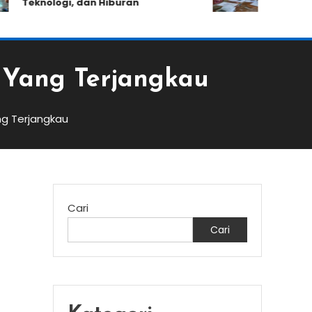
Teknologi, dan Hiburan
Kemampuan A
 Yang Terjangkau
g Terjangkau
Cari
Cari