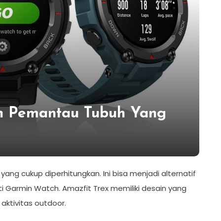
ch Pemantau Tubuh Yang
ng cukup diperhitungkan. Ini bisa menjadi alternatif
 Garmin Watch. Amazfit Trex memiliki desain yang
aktivitas outdoor.