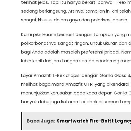
terlihat jelas. Tapi itu hanya berarti bahwa T-Re
sedang berlangsung. Artinya, tampilan ini kini tel
sangat khusus dalam gaya dan polarisasi desain.
Kami pikir Huami berhasil dengan tampilan yang
polikarbonatnya sangat ringan, untuk ukuran dan de
bagi Anda adalah masalah preferensi pribadi. Nam
lebih kecil dan jam tangan serupa cenderung memili
Layar Amazfit T-Rex dilapisi dengan Gorilla Glass
melihat bagaimana Amazfit GTR, yang dikendarai set
menunjukkan kerusakan pada kaca depan Gorilla G
banyak debu juga kotoran terjebak di semua tem
Baca Juga:
Smartwatch Fire-Boltt Legacy 