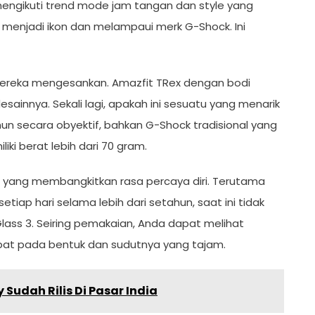
x mengikuti trend mode jam tangan dan style yang
ah menjadi ikon dan melampaui merk G-Shock. Ini
 mereka mengesankan. Amazfit TRex dengan bodi
sainnya. Sekali lagi, apakah ini sesuatu yang menarik
un secara obyektif, bahkan G-Shock tradisional yang
ki berat lebih dari 70 gram.
 3, yang membangkitkan rasa percaya diri. Terutama
iap hari selama lebih dari setahun, saat ini tidak
lass 3. Seiring pemakaian, Anda dapat melihat
pat pada bentuk dan sudutnya yang tajam.
Sudah Rilis Di Pasar India