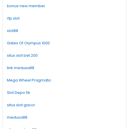
bonus new member
rtp slot
slot88
Gates Of Olympus 1000
situs slot bet 200
link medusa88
Mega Wheel Pragmatic
Slot Depo 5k
situs slot gacor
medusa88