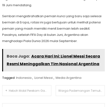
19 Juni mendatang.
Sembari mengistirahatkan pemain kunci yang baru saja selesai
bermain di Eropa, rotasi ini juga bertujuan untuk melihat potensi
pemain yang masih memiliki menit bermain lebih sedikit.
Pasalnya, setelah FIFA Day di bulan Juni, Argentina akan
menghadapi Piala Dunia 2026 mulai September.
Baca Juga:
Acara Hari Ini: Lionel Messi Secara
Resmi Meninggalkan Tim Nasional Argentina
Tagged
Indonesia
,
Lionel Messi
,
Media Argentina
Navigasi
Heboh Mobil Perekam Gambar Jalan Google Maps Nyasar Ke Kebun Tebu Di Malang
Warga Pademangan Temukan Jasad Seorang Pria Di Lokasi Kebakaran
pos