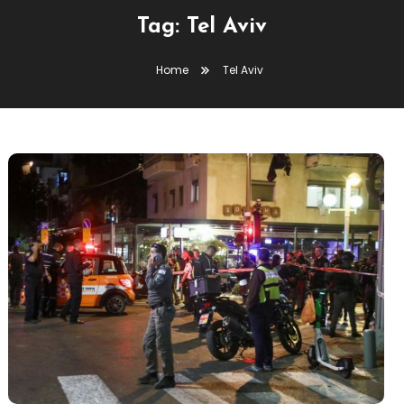
Tag:
Tel Aviv
Home
Tel Aviv