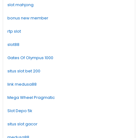
slot mahjong
bonus new member
rtp slot
slot88
Gates Of Olympus 1000
situs slot bet 200
link medusa88
Mega Wheel Pragmatic
Slot Depo 5k
situs slot gacor
medusa88