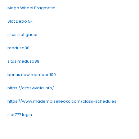
Mega Wheel Pragmatic
Slot Depo 5k
situs slot gacor
medusa88
situs medusa88
bonus new member 100
https://citasviva1a.info/
https://www.mademoiselleokc.com/class-schedules
slot777 login