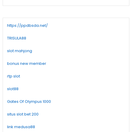
https://ppdbsda.net/
TRISULA88
slot mahjong
bonus new member
rtp slot
slot88
Gates Of Olympus 1000
situs slot bet 200
link medusa88