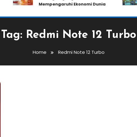
Mempengaruhi Ekonomi Dunia
Tag:
Redmi Note 12 Turbo
Home
Redmi Note 12 Turbo