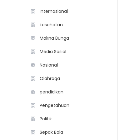
Internasional
kesehatan
Makna Bunga
Media Sosial
Nasional
Olahraga
pendidikan
Pengetahuan
Politik
Sepak Bola