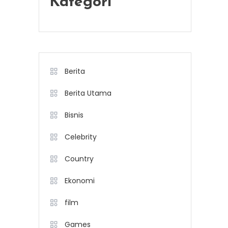
Kategori
Berita
Berita Utama
Bisnis
Celebrity
Country
Ekonomi
film
Games