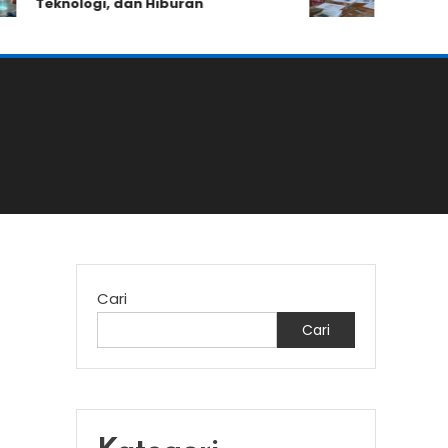
Teknologi, dan Hiburan
Kemampuan
Cari
Cari