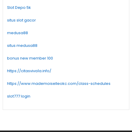
Slot Depo 5k
situs slot gacor
medusa88
situs medusa88
bonus new member 100
https://citasviva1a.info/
https://www.mademoiselleokc.com/class-schedules
slot777 login