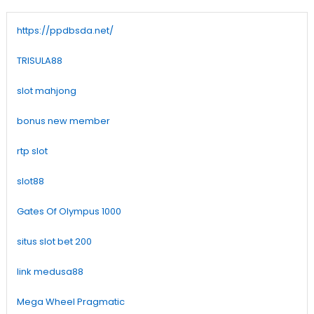
https://ppdbsda.net/
TRISULA88
slot mahjong
bonus new member
rtp slot
slot88
Gates Of Olympus 1000
situs slot bet 200
link medusa88
Mega Wheel Pragmatic