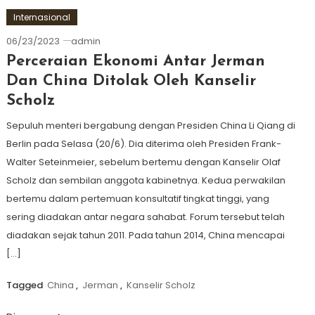
Internasional
06/23/2023
admin
Perceraian Ekonomi Antar Jerman
Dan China Ditolak Oleh Kanselir
Scholz
Sepuluh menteri bergabung dengan Presiden China Li Qiang di
Berlin pada Selasa (20/6). Dia diterima oleh Presiden Frank-
Walter Seteinmeier, sebelum bertemu dengan Kanselir Olaf
Scholz dan sembilan anggota kabinetnya. Kedua perwakilan
bertemu dalam pertemuan konsultatif tingkat tinggi, yang
sering diadakan antar negara sahabat. Forum tersebut telah
diadakan sejak tahun 2011. Pada tahun 2014, China mencapai
[…]
Tagged
China
,
Jerman
,
Kanselir Scholz