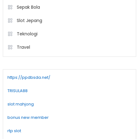
Sepak Bola
Slot Jepang
Teknologi
Travel
https://ppdbsda.net/
TRISULA88
slot mahjong
bonus new member
rtp slot