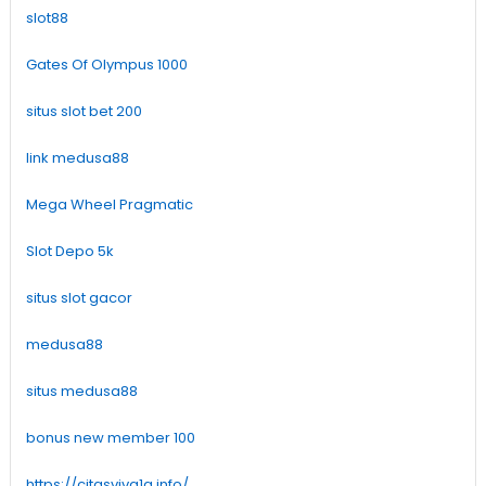
slot88
Gates Of Olympus 1000
situs slot bet 200
link medusa88
Mega Wheel Pragmatic
Slot Depo 5k
situs slot gacor
medusa88
situs medusa88
bonus new member 100
https://citasviva1a.info/