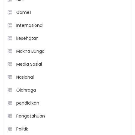
Games
Internasional
kesehatan
Makna Bunga
Media Sosial
Nasional
Olahraga
pendidikan
Pengetahuan
Politik