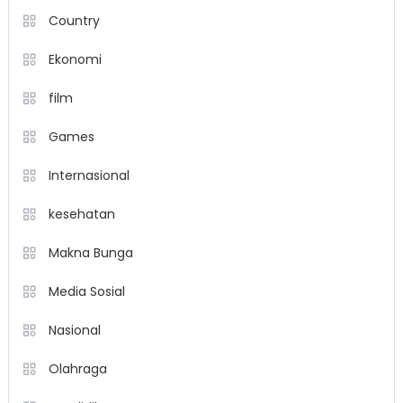
Country
Ekonomi
film
Games
Internasional
kesehatan
Makna Bunga
Media Sosial
Nasional
Olahraga