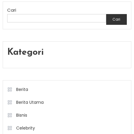
Cari
Cari
Kategori
Berita
Berita Utama
Bisnis
Celebrity