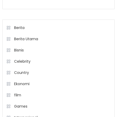
Berita
Berita Utama
Bisnis
Celebrity
Country
Ekonomi
film
Games