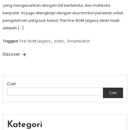
yang mengesankan dengan tali bertekstur dan mahkota
berputar. Ini juga dilengkapi dengan dua tombol penekan untuk
pengalaman yang luar biasa. The Fire-Boltt Legacy akan hadir
setelah […]
Tagged
Fire-Boltt Legacy
,
India
,
Smartwatch
Discover
Cari
Cari
Kategori