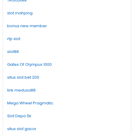
TRISULA88
slot mahjong
bonus new member
rtp slot
slot88
Gates Of Olympus 1000
situs slot bet 200
link medusa88
Mega Wheel Pragmatic
Slot Depo 5k
situs slot gacor