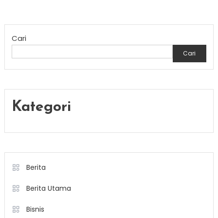
Cari
Cari
Kategori
Berita
Berita Utama
Bisnis