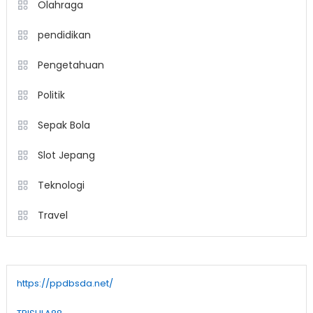
Olahraga
pendidikan
Pengetahuan
Politik
Sepak Bola
Slot Jepang
Teknologi
Travel
https://ppdbsda.net/