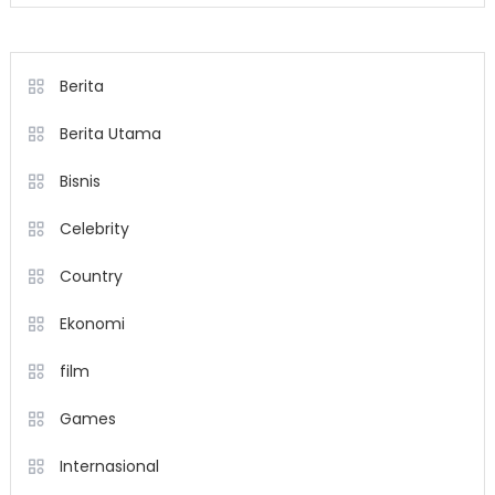
Berita
Berita Utama
Bisnis
Celebrity
Country
Ekonomi
film
Games
Internasional