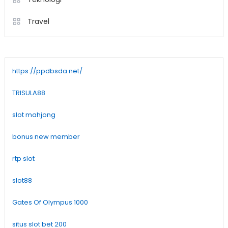
Travel
https://ppdbsda.net/
TRISULA88
slot mahjong
bonus new member
rtp slot
slot88
Gates Of Olympus 1000
situs slot bet 200