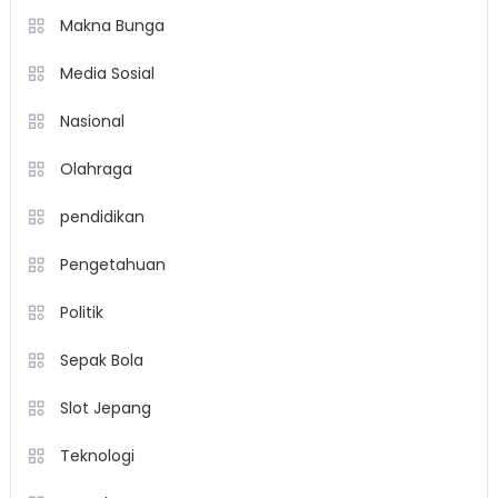
Makna Bunga
Media Sosial
Nasional
Olahraga
pendidikan
Pengetahuan
Politik
Sepak Bola
Slot Jepang
Teknologi