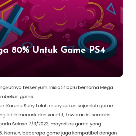
gga 80% Untuk Game PS4
ikutnya tersenyum. Inisiatif baru bernama Mega
pembelian game.
sen. Karena Sony telah menyiapkan sejumlah game
lebih menarik dan variatif, tawaran ini semakin
e pada Selasa 7/3/2023, mayoritas game yang
S5. Namun, beberapa game juga kompatibel dengan