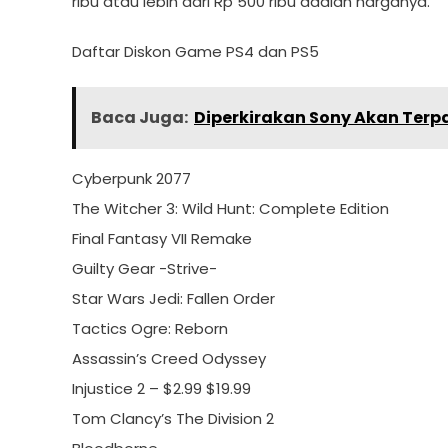
ribu atau lebih dari Rp 500 ribu adalah harganya.
Daftar Diskon Game PS4 dan PS5
Baca Juga:
Diperkirakan Sony Akan Terpa
Cyberpunk 2077
The Witcher 3: Wild Hunt: Complete Edition
Final Fantasy VII Remake
Guilty Gear -Strive-
Star Wars Jedi: Fallen Order
Tactics Ogre: Reborn
Assassin’s Creed Odyssey
Injustice 2 – $2.99 $19.99
Tom Clancy’s The Division 2