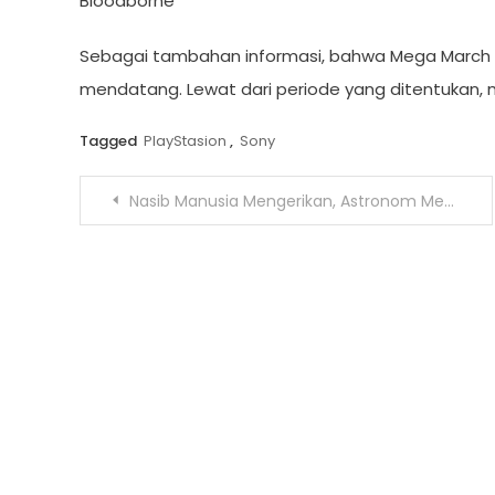
Bloodborne
Sebagai tambahan informasi, bahwa Mega March Sa
mendatang. Lewat dari periode yang ditentukan,
Tagged
PlayStasion
,
Sony
Navigasi
Nasib Manusia Mengerikan, Astronom Memprediksi Kapan Kiamat
pos