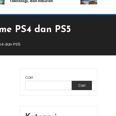
Teknologi, dan Hiburan
Kemampuan
ame PS4 dan PS5
S4 dan PS5
Cari
Cari