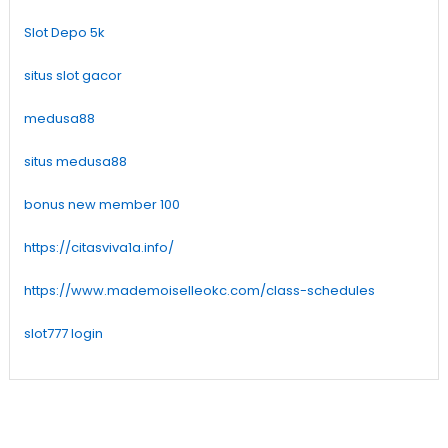
Slot Depo 5k
situs slot gacor
medusa88
situs medusa88
bonus new member 100
https://citasviva1a.info/
https://www.mademoiselleokc.com/class-schedules
slot777 login