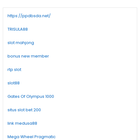
https://ppdbsda.net/
TRISULA88
slot mahjong
bonus new member
rtp slot
slot88
Gates Of Olympus 1000
situs slot bet 200
link medusa88
Mega Wheel Pragmatic