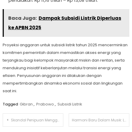
pendidikan: Rp 11,16 triliun – Rp 13,08 triliun.
Baca Juga:
Dampak Subsidi Listrik Diperluas
ke APBN 2025
Proyeksi anggaran untuk subsidi listrik tahun 2025 mencerminkan
komitmen pemerintah dalam memastikan akses energi yang
terjangkau bagi kelompok masyarakat miskin dan rentan, serta
mendukung inisiatif keberlanjutan melalui transisi energi yang
efisien. Penyusunan anggaran ini dilakukan dengan
mempertimbangkan dinamika ekonomi sosial dan lingkungan
saat ini.
Tagged
Gibran
,
Prabowo
,
Subsidi Listrik
Navigasi
Skandal Penipuan Mengguncang Jagat Hiburan: Suami Bunga Citra Lestari Terjerat Kasus Hukum
Harmoni Baru Dalam Musik: Lukman NOAH dan Rekan-Rekan Luncurkan ‘By the Hundreds