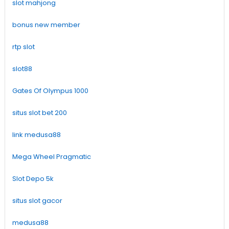
slot mahjong
bonus new member
rtp slot
slot88
Gates Of Olympus 1000
situs slot bet 200
link medusa88
Mega Wheel Pragmatic
Slot Depo 5k
situs slot gacor
medusa88