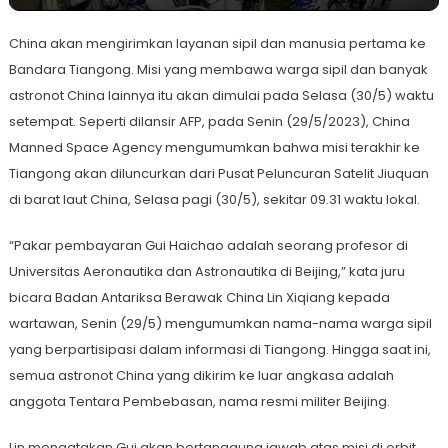
China akan mengirimkan layanan sipil dan manusia pertama ke
Bandara Tiangong. Misi yang membawa warga sipil dan banyak
astronot China lainnya itu akan dimulai pada Selasa (30/5) waktu
setempat. Seperti dilansir AFP, pada Senin (29/5/2023), China
Manned Space Agency mengumumkan bahwa misi terakhir ke
Tiangong akan diluncurkan dari Pusat Peluncuran Satelit Jiuquan
di barat laut China, Selasa pagi (30/5), sekitar 09.31 waktu lokal.
“Pakar pembayaran Gui Haichao adalah seorang profesor di
Universitas Aeronautika dan Astronautika di Beijing,” kata juru
bicara Badan Antariksa Berawak China Lin Xiqiang kepada
wartawan, Senin (29/5) mengumumkan nama-nama warga sipil
yang berpartisipasi dalam informasi di Tiangong. Hingga saat ini,
semua astronot China yang dikirim ke luar angkasa adalah
anggota Tentara Pembebasan, nama resmi militer Beijing.
Lin mengatakan Gui akan bertanggung jawab atas misi di orbit