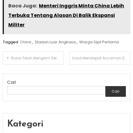
Baca Juga:
Menteri Inggris Minta China Lebih
Terbuka Tentang Alasan Di Balik Ekspansi
Militer
Tagged
China
,
Stasiun Luar Angkasa
,
Warga Sipil Pertama
Navigasi
Rusia Telah Mengirim Serangan Balik Usai Ukraina Menggempur Wilayahnya
Korut Mendapat Ancaman Dari Jepang Jika Langgar Masuk Wilayahnya
pos
Cari
Cari
Kategori