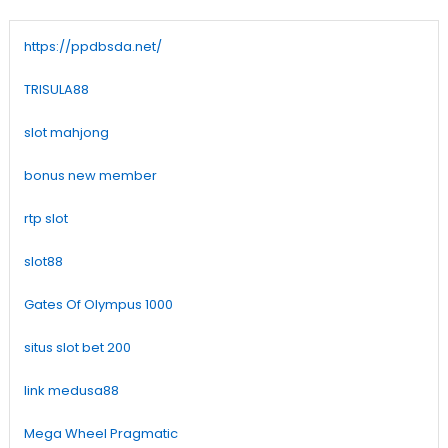
https://ppdbsda.net/
TRISULA88
slot mahjong
bonus new member
rtp slot
slot88
Gates Of Olympus 1000
situs slot bet 200
link medusa88
Mega Wheel Pragmatic