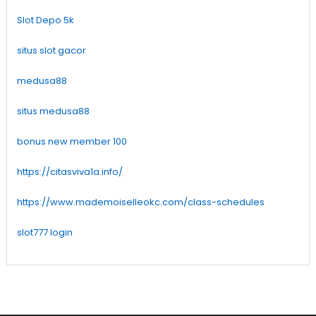
Slot Depo 5k
situs slot gacor
medusa88
situs medusa88
bonus new member 100
https://citasviva1a.info/
https://www.mademoiselleokc.com/class-schedules
slot777 login