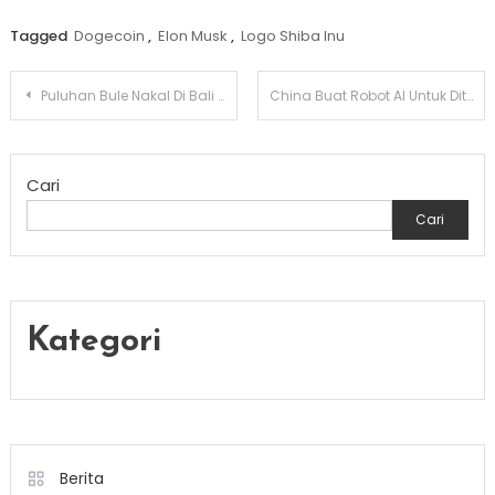
Tagged
Dogecoin
,
Elon Musk
,
Logo Shiba Inu
Navigasi
Puluhan Bule Nakal Di Bali Dideportasi Selama 2023
China Buat Robot AI Untuk Diturunkan Pada Medan Perang
pos
Cari
Cari
Kategori
Berita