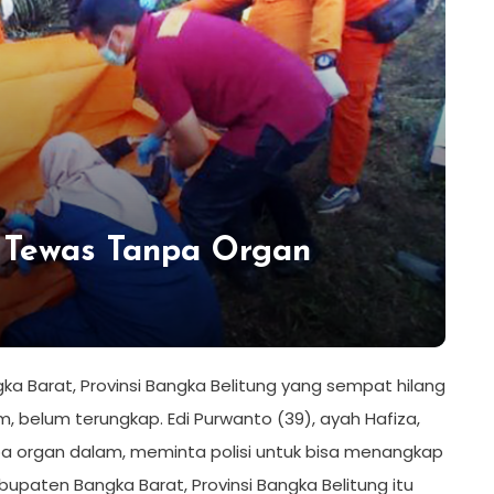
 Tewas Tanpa Organ
ka Barat, Provinsi Bangka Belitung yang sempat hilang
 belum terungkap. Edi Purwanto (39), ayah Hafiza,
a organ dalam, meminta polisi untuk bisa menangkap
upaten Bangka Barat, Provinsi Bangka Belitung itu