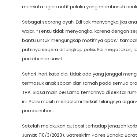
meminta agar motif pelaku yang membunuh anakn
Sebagai seorang ayah, Edi tak menyangka jika an
wajar. “Tentu tidak menyangka, karena dengan sep
bantu untuk mengungkap motifnya apa?,” tambah 
putrinya segera ditangkap polisi. Edi megatakan,
perkebunan sawit.
Sehari-hari, kata dia, tidak ada yang janggal meng
termasuk anak sopan dan ramah pada semua orang.
TPA. Biasa main bersama temannya di sekitar rumah
ini. Polisi masih mendalami terkait hilangnya org
pembunuhan.
Setelah melakukan autopsi terhadap jenazah kor
Jumat (10/3/2023), Satreskrim Polres Bangka Bara