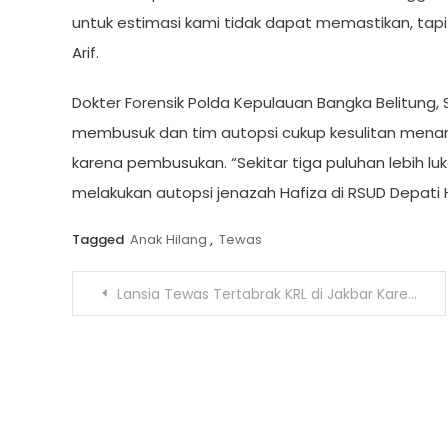
untuk estimasi kami tidak dapat memastikan, tap
Arif.
Dokter Forensik Polda Kepulauan Bangka Belitung
membusuk dan tim autopsi cukup kesulitan menang
karena pembusukan. “Sekitar tiga puluhan lebih luk
melakukan autopsi jenazah Hafiza di RSUD Depati
Tagged
Anak Hilang
,
Tewas
Navigasi
Lansia Tewas Tertabrak KRL di Jakbar Karena Nekat Terobos Palang Perlintasan
pos