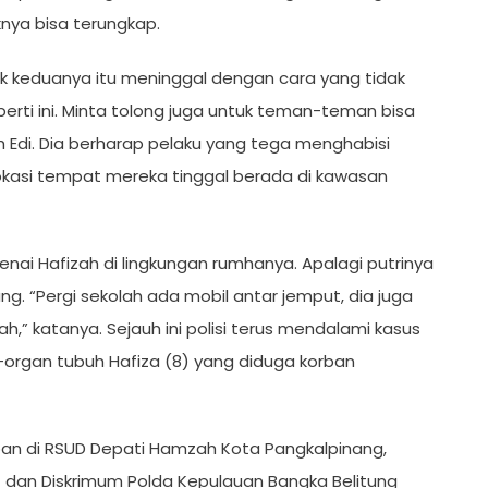
ya bisa terungkap.
ak keduanya itu meninggal dengan cara yang tidak
erti ini. Minta tolong juga untuk teman-teman bisa
Edi. Dia berharap pelaku yang tega menghabisi
 lokasi tempat mereka tinggal berada di kawasan
enai Hafizah di lingkungan rumhanya. Apalagi putrinya
 “Pergi sekolah ada mobil antar jemput, dia juga
,” katanya. Sejauh ini polisi terus mendalami kasus
an-organ tubuh Hafiza (8) yang diduga korban
ban di RSUD Depati Hamzah Kota Pangkalpinang,
t dan Diskrimum Polda Kepulauan Bangka Belitung