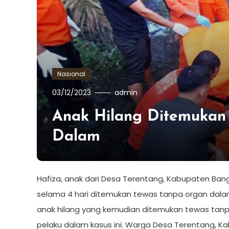
Nasional
03/12/2023
admin
Anak Hilang Ditemukan
Dalam
Hafiza, anak dari Desa Terentang, Kabupaten Bang
selama 4 hari ditemukan tewas tanpa organ dalam,
anak hilang yang kemudian ditemukan tewas tanp
pelaku dalam kasus ini. Warga Desa Terentang, Kab