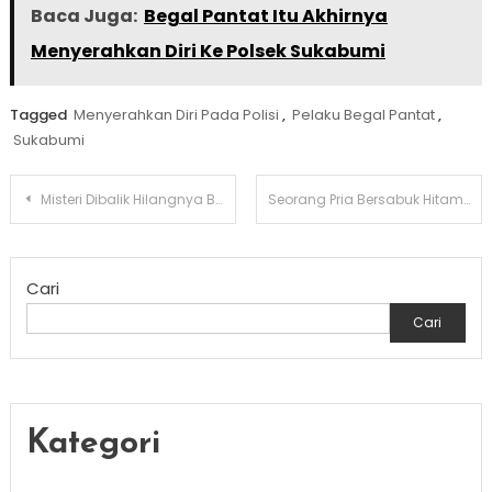
Baca Juga:
Begal Pantat Itu Akhirnya
Menyerahkan Diri Ke Polsek Sukabumi
Tagged
Menyerahkan Diri Pada Polisi
,
Pelaku Begal Pantat
,
Sukabumi
Navigasi
Misteri Dibalik Hilangnya Balita Didalam Rumah Saat Mudik Lebaran Di Subang
Seorang Pria Bersabuk Hitam Bela Diri Melakukan KDRT Pada Istrinya Selama 8 Tahun Di Bekasi
pos
Cari
Cari
Kategori