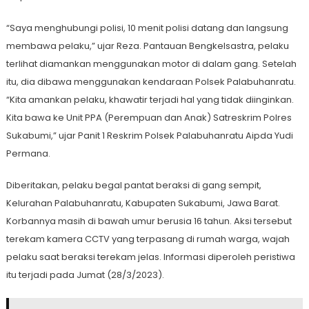
“Saya menghubungi polisi, 10 menit polisi datang dan langsung
membawa pelaku,” ujar Reza. Pantauan Bengkelsastra, pelaku
terlihat diamankan menggunakan motor di dalam gang. Setelah
itu, dia dibawa menggunakan kendaraan Polsek Palabuhanratu.
“Kita amankan pelaku, khawatir terjadi hal yang tidak diinginkan.
Kita bawa ke Unit PPA (Perempuan dan Anak) Satreskrim Polres
Sukabumi,” ujar Panit 1 Reskrim Polsek Palabuhanratu Aipda Yudi
Permana.
Diberitakan, pelaku begal pantat beraksi di gang sempit,
Kelurahan Palabuhanratu, Kabupaten Sukabumi, Jawa Barat.
Korbannya masih di bawah umur berusia 16 tahun. Aksi tersebut
terekam kamera CCTV yang terpasang di rumah warga, wajah
pelaku saat beraksi terekam jelas. Informasi diperoleh peristiwa
itu terjadi pada Jumat (28/3/2023).