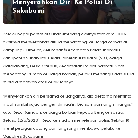
Menyerahkan Diri Ke Polisi Di
Sukabumi
Pelaku begal pantat di Sukabumi yang aksinya terekam CCTV
akhirnya menyerahkan diri. Ia mendatangi keluarga korban di
Kampung Gumelar, Kelurahan/Kecamatan Palabuhanratu,
Kabupaten Sukabumi. Pelaku diketahui inisial SI (23), warga
Kiaralawang, Desa Citepus, Kecamatan Palabuhanratu. Saat
mendatangi rumah keluarga korban, pelaku menangis dan sujud
minta dimaafkan atas kelakuannya.
“Menyerahkan diri bersama keluarganya, dia pertama meminta
maaf sambil sujud pengen dimaafin. Dia sampai nangis-nangis,”
kata Reza Ramdan, keluarga korban kepada Bengkelsastra,
Selasa (2/5/2023). Reza kemudian menelepon polisi. Sekitar 10
menit petugas datang dan langsung membawa pelaku ke
Mapolres Sukabumi.