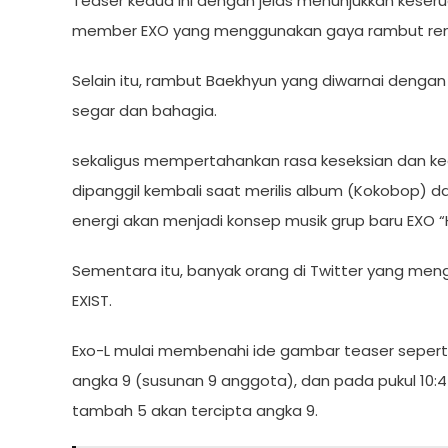
Teaser kedua ini dengan jelas menunjukkan kese
member EXO yang menggunakan gaya rambut re
Selain itu, rambut Baekhyun yang diwarnai denga
segar dan bahagia.
sekaligus mempertahankan rasa keseksian dan ke
dipanggil kembali saat merilis album (Kokobop) 
energi akan menjadi konsep musik grup baru EXO “
Sementara itu, banyak orang di Twitter yang men
EXIST.
Exo-L mulai membenahi ide gambar teaser seperti
angka 9 (susunan 9 anggota), dan pada pukul 10:
tambah 5 akan tercipta angka 9.