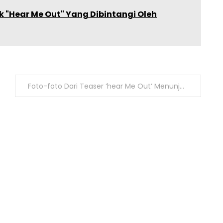
 "Hear Me Out" Yang Dibintangi Oleh
Foto-foto Dari Teaser ‘hear Me Out’ Menunjukkan D.o Exo Terlihat Seperti Pendatang Baru. Trending Sekarang Adalah Sehun Dan Suho