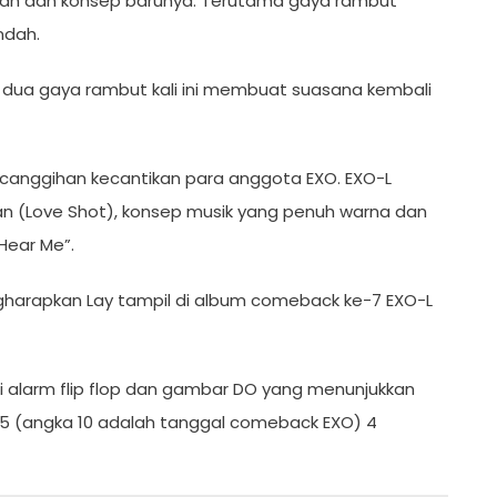
ruan dan konsep barunya. Terutama gaya rambut
ndah.
n dua gaya rambut kali ini membuat suasana kembali
canggihan kecantikan para anggota EXO. EXO-L
dan (Love Shot), konsep musik yang penuh warna dan
Hear Me”.
gharapkan Lay tampil di album comeback ke-7 EXO-L
 alarm flip flop dan gambar DO yang menunjukkan
45 (angka 10 adalah tanggal comeback EXO) 4