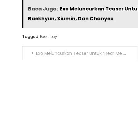
Baca Juga:
Exo Meluncurkan Teaser Untuk
Baekhyun, Xiumin, Dan Chanyeo
Tagged
Exo
,
Lay
Navigasi
Exo Meluncurkan Teaser Untuk “Hear Me Out” Yang Dibintangi Oleh Baekhyun, Xiumin, Dan Chanyeo
pos