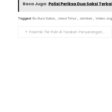
Baca Juga:
Polisi Periksa Dua Saksi Ter
Tagged
Bu Guru Salsa
,
Jawa Timur
,
Jember
,
Video Jog
Navigasi
Polemik TNI-Polri di Tarakan: Penyerangan Mapolres Diduga Dipicu Pengeroyokan Polisi
pos