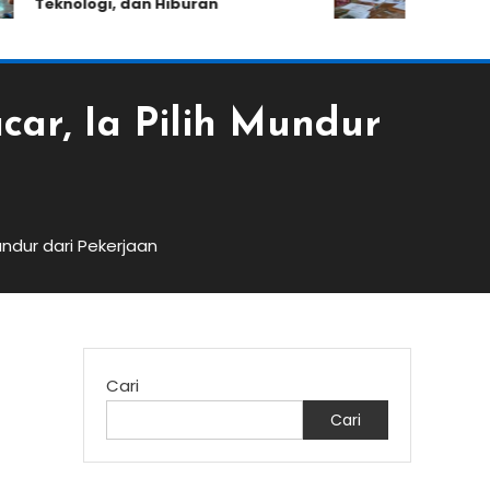
Teknologi, dan Hiburan
Kemampuan 
car, Ia Pilih Mundur
undur dari Pekerjaan
Cari
Cari