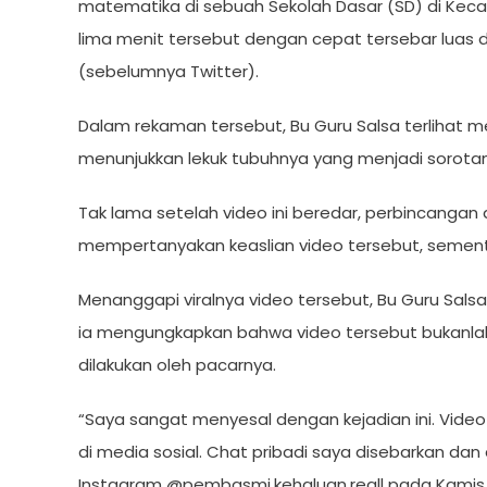
matematika di sebuah Sekolah Dasar (SD) di Keca
lima menit tersebut dengan cepat tersebar luas di
(sebelumnya Twitter).
Dalam rekaman tersebut, Bu Guru Salsa terlihat 
menunjukkan lekuk tubuhnya yang menjadi sorota
Tak lama setelah video ini beredar, perbincanga
mempertanyakan keaslian video tersebut, sementa
Menanggapi viralnya video tersebut, Bu Guru Salsa
ia mengungkapkan bahwa video tersebut bukanlah i
dilakukan oleh pacarnya.
“Saya sangat menyesal dengan kejadian ini. Video 
di media sosial. Chat pribadi saya disebarkan dan d
Instagram @pembasmi.kehaluan.reall pada Kamis, 