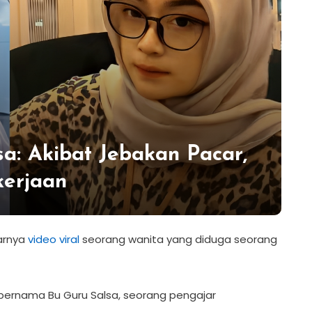
sa: Akibat Jebakan Pacar,
kerjaan
arnya
video viral
seorang wanita yang diduga seorang
bernama Bu Guru Salsa, seorang pengajar