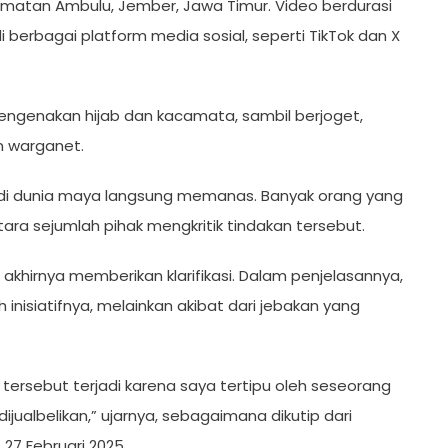
matan Ambulu, Jember, Jawa Timur. Video berdurasi
 berbagai platform media sosial, seperti TikTok dan X
mengenakan hijab dan kacamata, sambil berjoget,
n warganet.
n di dunia maya langsung memanas. Banyak orang yang
ra sejumlah pihak mengkritik tindakan tersebut.
 akhirnya memberikan klarifikasi. Dalam penjelasannya,
nisiatifnya, melainkan akibat dari jebakan yang
tersebut terjadi karena saya tertipu oleh seseorang
ijualbelikan,” ujarnya, sebagaimana dikutip dari
27 Februari 2025.