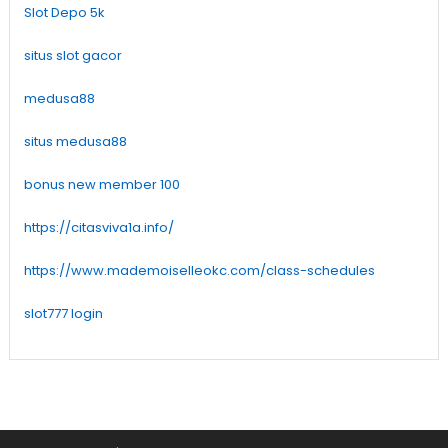
Slot Depo 5k
situs slot gacor
medusa88
situs medusa88
bonus new member 100
https://citasviva1a.info/
https://www.mademoiselleokc.com/class-schedules
slot777 login