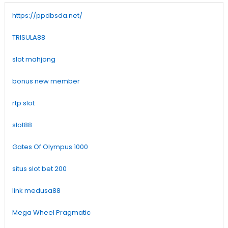
https://ppdbsda.net/
TRISULA88
slot mahjong
bonus new member
rtp slot
slot88
Gates Of Olympus 1000
situs slot bet 200
link medusa88
Mega Wheel Pragmatic