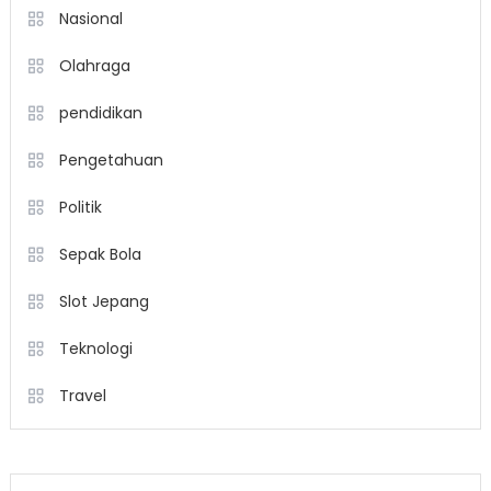
Nasional
Olahraga
pendidikan
Pengetahuan
Politik
Sepak Bola
Slot Jepang
Teknologi
Travel