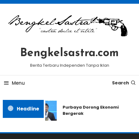
Skip
To
Content
Bengkelsastra.com
Berita Terbaru Independen Tanpa Iklan
Menu
Search
Purbaya Dorong Ekonomi
Headline
Bergerak