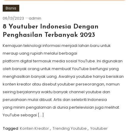
Bisnis
06/13/2023
admin
8 Youtuber Indonesia Dengan
Penghasilan Terbanyak 2023
Kemajuan teknologi informasi menjadi lahan baru untuk
meraup uang rupiah melalui berbagai
platform digital termasuk media sosial YouTube. Ini digunakan
oleh banyak orang untuk membuat YouTube berfungsi yang
menghasilkan banyak uang. Awalnya youtube hanya berisikan
konten kreator atau disebut youtuber perseorangan, namun
seiring berjalannya waktu banyak channel youtube dan
perusahaan mulai dibuat. Artis dan selebriti Indonesia
yang minim pengalaman di dunia pertelevisian juga melihat
YouTube sebagai […]
Tagged
Konten Kreator
,
Trending Youtube
,
Youtuber