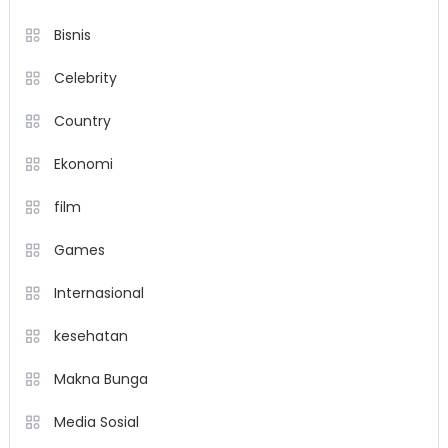
Bisnis
Celebrity
Country
Ekonomi
film
Games
Internasional
kesehatan
Makna Bunga
Media Sosial