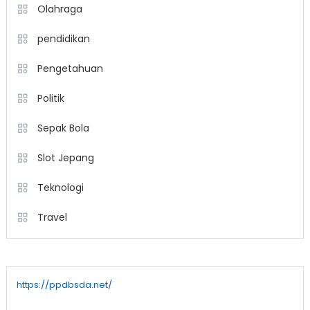
Olahraga
pendidikan
Pengetahuan
Politik
Sepak Bola
Slot Jepang
Teknologi
Travel
https://ppdbsda.net/