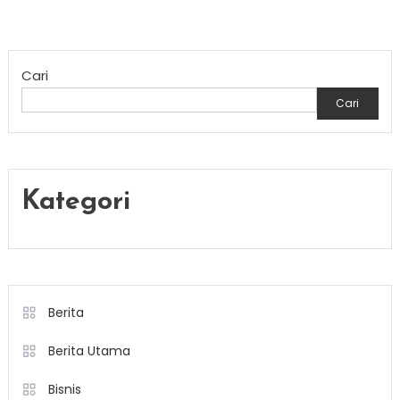
Cari
Cari
Kategori
Berita
Berita Utama
Bisnis