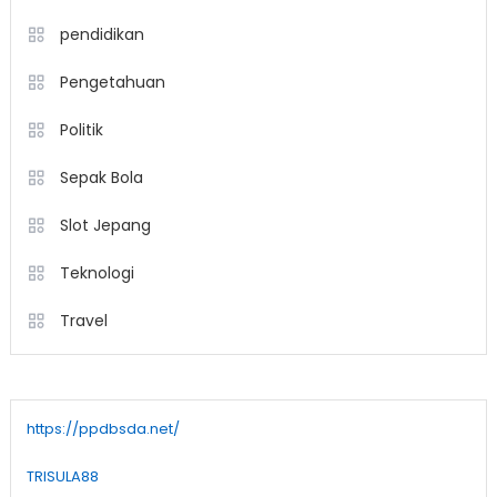
pendidikan
Pengetahuan
Politik
Sepak Bola
Slot Jepang
Teknologi
Travel
https://ppdbsda.net/
TRISULA88