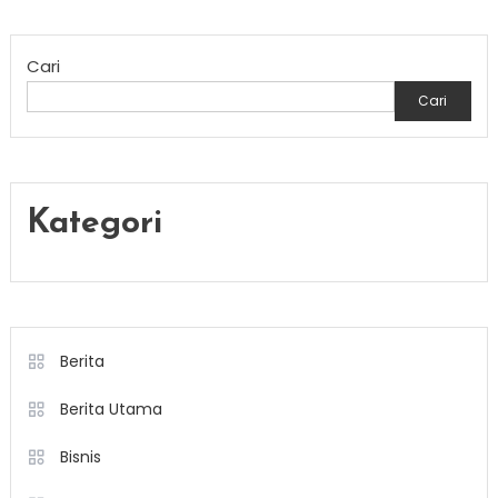
Cari
Cari
Kategori
Berita
Berita Utama
Bisnis