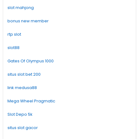
slot mahjong
bonus new member
rtp slot
slot88
Gates Of Olympus 1000
situs slot bet 200
link medusa88
Mega Wheel Pragmatic
Slot Depo 5k
situs slot gacor