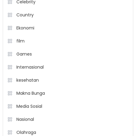
Celebrity
Country
Ekonomi
film
Games
Internasional
kesehatan
Makna Bunga
Media Sosial
Nasional
Olahraga