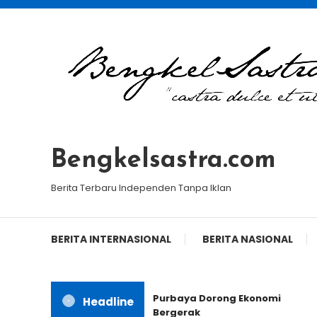
Skip
To
Content
Bengkelsastra.com
Berita Terbaru Independen Tanpa Iklan
BERITA INTERNASIONAL
BERITA NASIONAL
Purbaya Dorong Ekonomi
Headline
Bergerak