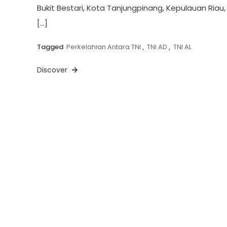
Bukit Bestari, Kota Tanjungpinang, Kepulauan Riau,
[…]
Tagged
Perkelahian Antara TNI
,
TNI AD
,
TNI AL
Discover