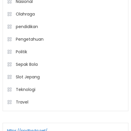
Nasional
Olahraga
pendidikan
Pengetahuan
Politik
Sepak Bola
Slot Jepang
Teknologi
Travel
https://ppdbsda.net/