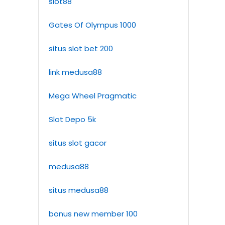
slot88
Gates Of Olympus 1000
situs slot bet 200
link medusa88
Mega Wheel Pragmatic
Slot Depo 5k
situs slot gacor
medusa88
situs medusa88
bonus new member 100