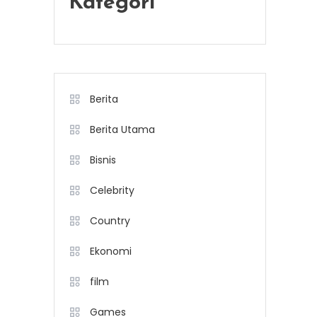
Kategori
Berita
Berita Utama
Bisnis
Celebrity
Country
Ekonomi
film
Games