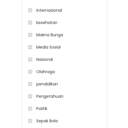
Internasional
kesehatan
Makna Bunga
Media Sosial
Nasional
Olahraga
pendidikan
Pengetahuan
Politik
Sepak Bola