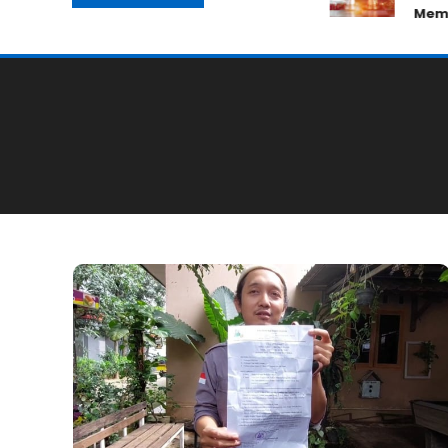
Mempen