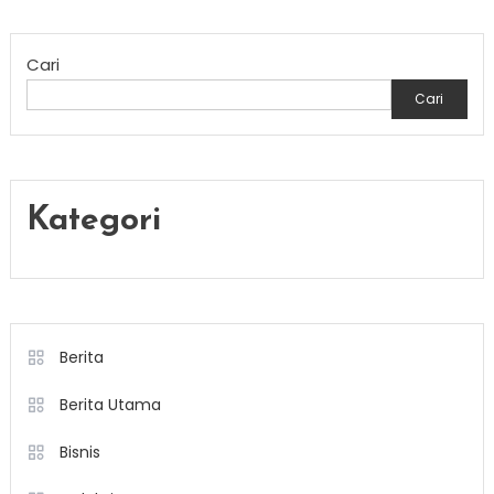
Cari
Cari
Kategori
Berita
Berita Utama
Bisnis