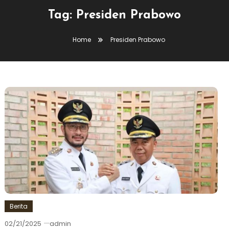
Tag:
Presiden Prabowo
Home
Presiden Prabowo
Berita
02/21/2025
admin