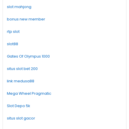
slot mahjong
bonus new member
rtp slot
slot88
Gates Of Olympus 1000
situs slot bet 200
link medusa88
Mega Wheel Pragmatic
Slot Depo 5k
situs slot gacor