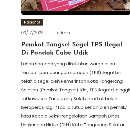
Nasional
03/17/2023
admin
Pemkot Tangsel Segel TPS Ilegal
Di Pondok Cabe Udik
Lahan sampah yang dikeluhkan warga atau
tempat pembuangan sampah (TPS) ilegal kini
telah disegel oleh Pemerintah Kota Tangerang
Selatan (Pemkot Tangsel). Kini, TPS ilegal di pinggi
tol kawasan Tangerang Selatan ini tak boleh
beroperasi lagi. “Tadi ditutup sendiri oleh pemilik,”
kata Kepala Seksi Pengelolaan Sampah Dinas
Lingkungan Hidup (DLH) Kota Tangerang Selatan,