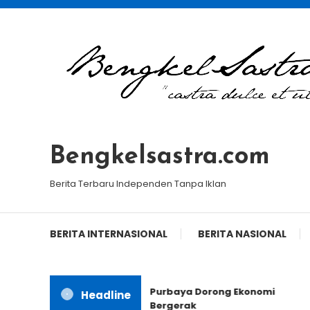
Skip
To
Content
Bengkelsastra.com
Berita Terbaru Independen Tanpa Iklan
BERITA INTERNASIONAL
BERITA NASIONAL
Purbaya Dorong Ekonomi
Headline
Bergerak