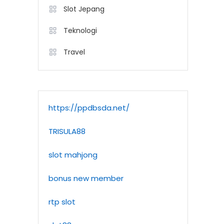
Slot Jepang
Teknologi
Travel
https://ppdbsda.net/
TRISULA88
slot mahjong
bonus new member
rtp slot