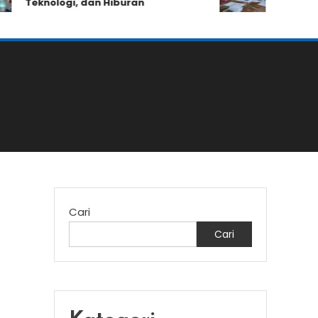
Teknologi, dan Hiburan
Kemampuan
Cari
Cari