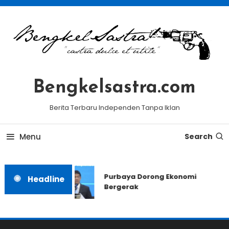
Skip
To
Content
Bengkelsastra.com
Berita Terbaru Independen Tanpa Iklan
Menu
Search
Purbaya Dorong Ekonomi
Headline
Bergerak