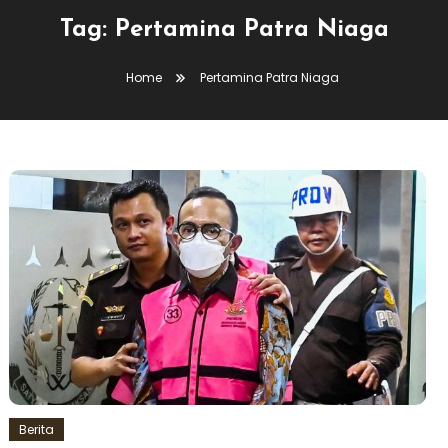
Tag:
Pertamina Patra Niaga
Home
Pertamina Patra Niaga
Berita