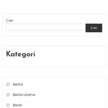
Cari
Cari
Kategori
Berita
Berita Utama
Bisnis