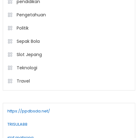
pendidikan
Pengetahuan
Politik
Sepak Bola
Slot Jepang
Teknologi
Travel
https://ppdbsda.net/
TRISULA88
slot mahjong