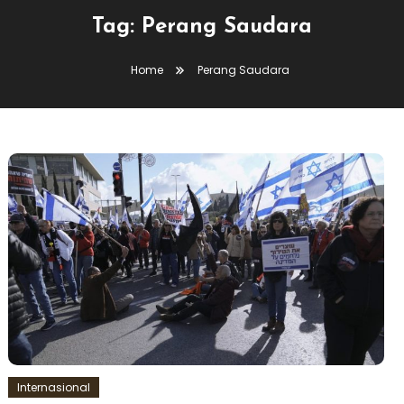
Tag:
Perang Saudara
Home
Perang Saudara
Internasional