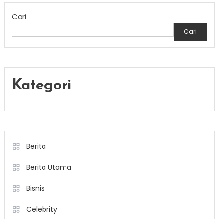
Cari
Cari
Kategori
Berita
Berita Utama
Bisnis
Celebrity