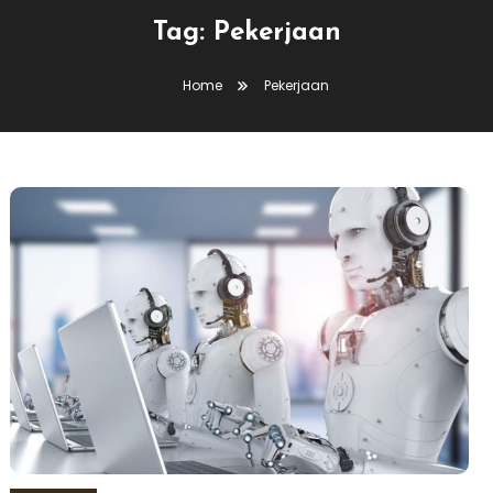
Tag:
Pekerjaan
Home
Pekerjaan