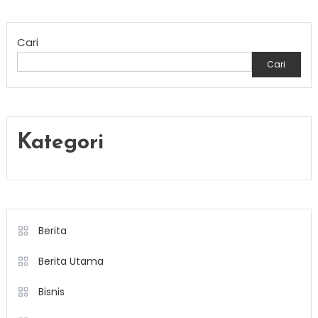
Cari
Cari
Kategori
Berita
Berita Utama
Bisnis