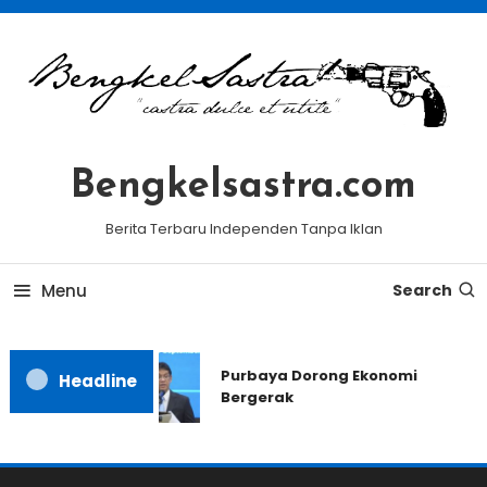
Skip
To
Content
Bengkelsastra.com
Berita Terbaru Independen Tanpa Iklan
Menu
Search
Purbaya Dorong Ekonomi
Headline
Bergerak