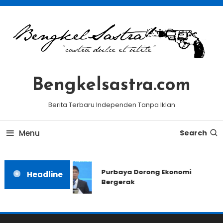
Skip
To
Content
Bengkelsastra.com
Berita Terbaru Independen Tanpa Iklan
Menu
Search
Purbaya Dorong Ekonomi
Headline
Bergerak