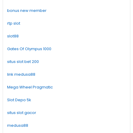
bonus new member
rtp slot
slot88
Gates Of Olympus 1000
situs slot bet 200
link medusa88
Mega Wheel Pragmatic
Slot Depo 5k
situs slot gacor
medusa88