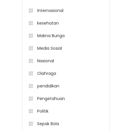
Internasional
kesehatan
Makna Bunga
Media Sosial
Nasional
Olahraga
pendidikan
Pengetahuan
Politik
Sepak Bola