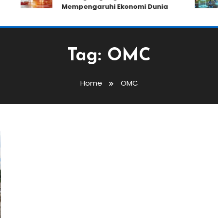
Mempengaruhi Ekonomi Dunia
Tag:
OMC
Home
OMC