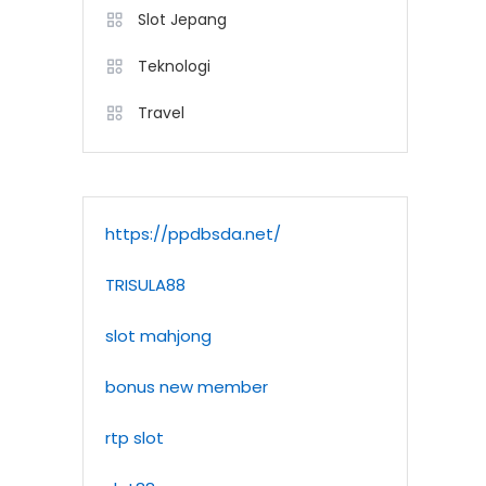
Slot Jepang
Teknologi
Travel
https://ppdbsda.net/
TRISULA88
slot mahjong
bonus new member
rtp slot