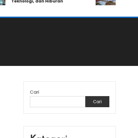
Teknologi, dan Hiburan
Kemampuan
Cari
Cari