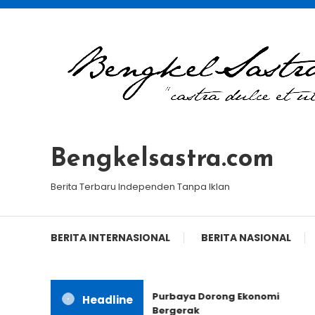
Skip
To
Content
Bengkelsastra.com
Berita Terbaru Independen Tanpa Iklan
BERITA INTERNASIONAL
BERITA NASIONAL
Purbaya Dorong Ekonomi
Headline
Bergerak