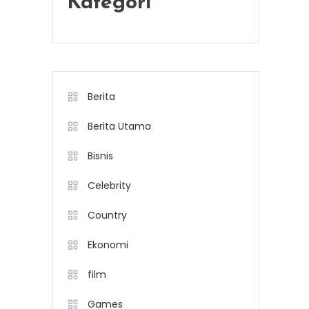
Kategori
Berita
Berita Utama
Bisnis
Celebrity
Country
Ekonomi
film
Games