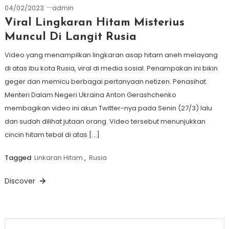
04/02/2023
admin
Viral Lingkaran Hitam Misterius
Muncul Di Langit Rusia
Video yang menampilkan lingkaran asap hitam aneh melayang
di atas ibu kota Rusia, viral di media sosial. Penampakan ini bikin
geger dan memicu berbagai pertanyaan netizen. Penasihat
Menteri Dalam Negeri Ukraina Anton Gerashchenko
membagikan video ini akun Twitter-nya pada Senin (27/3) lalu
dan sudah dilihat jutaan orang. Video tersebut menunjukkan
cincin hitam tebal di atas […]
Tagged
Linkaran Hitam
,
Rusia
Discover