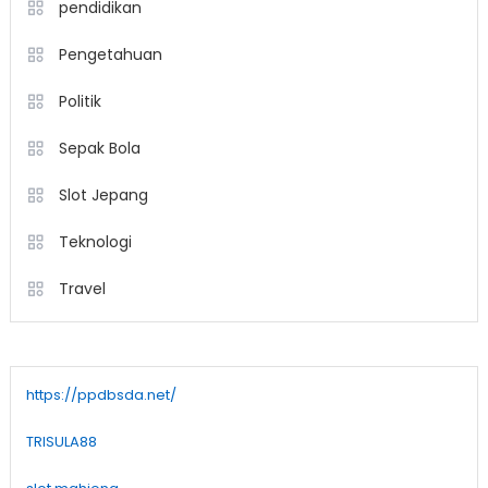
pendidikan
Pengetahuan
Politik
Sepak Bola
Slot Jepang
Teknologi
Travel
https://ppdbsda.net/
TRISULA88